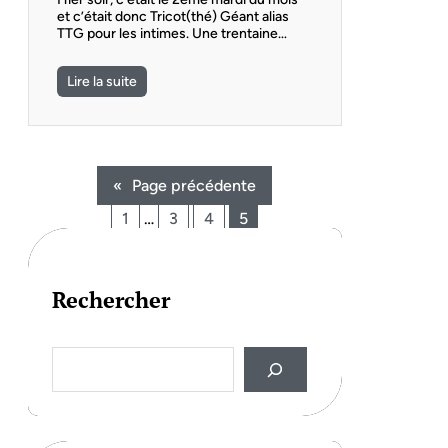
et c’était donc Tricot(thé) Géant alias
TTG pour les intimes. Une trentaine…
Lire la suite
«
Page précédente
1
…
3
4
5
Rechercher
S
e
a
r
c
h