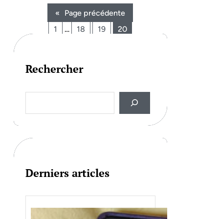
«
Page précédente
1
…
18
19
20
Rechercher
S
e
a
r
c
h
Derniers articles