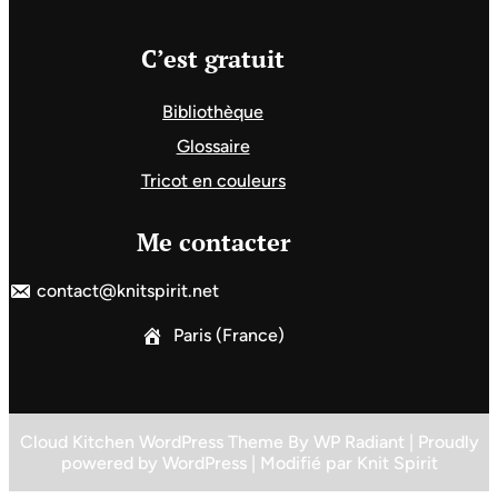
C’est gratuit
Bibliothèque
Glossaire
Tricot en couleurs
Me contacter
contact@knitspirit.net
Paris (France)
Cloud Kitchen WordPress Theme
By
WP Radiant
| Proudly
powered by
WordPress
| Modifié par
Knit Spirit