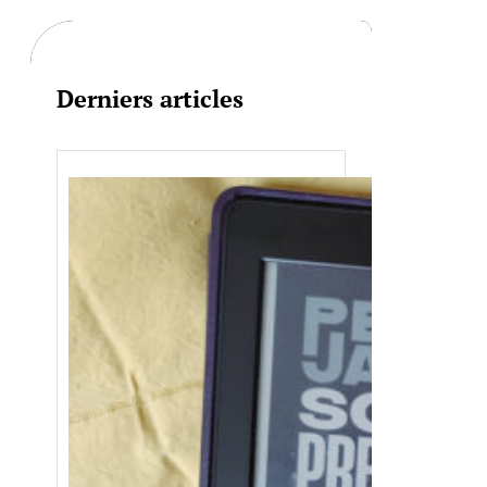
c
h
Derniers articles