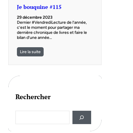
Je bouquine #115
29 décembre 2023
Dernier #VendrediLecture de l’année,
c’est le moment pour partager ma
dernière chronique de livres et faire le
bilan d’une année…
Lire la suite
Rechercher
S
e
a
r