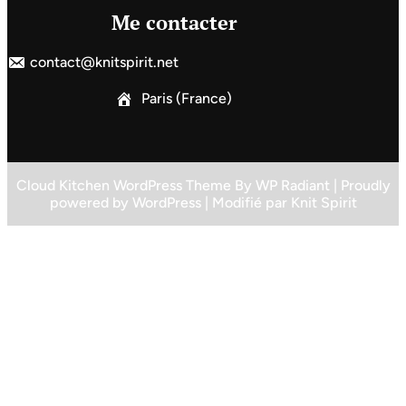
Me contacter
contact@knitspirit.net
Paris (France)
Cloud Kitchen WordPress Theme
By
WP Radiant
| Proudly
powered by
WordPress
| Modifié par
Knit Spirit