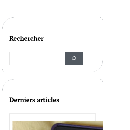
Rechercher
S
e
a
r
c
h
Derniers articles