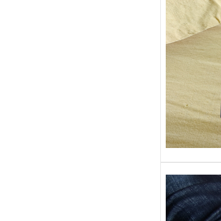
Sans gr
replong
« Roy 