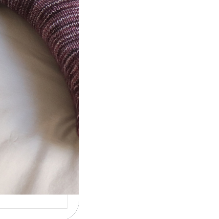
t} Le défi 2026
ricote mes
ettes
la 4ème année
utive que
ise un défi de…