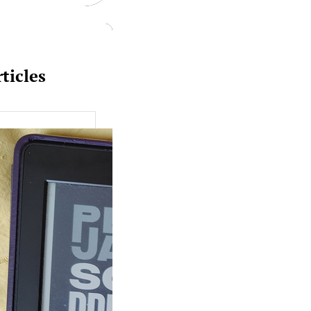
ticles
uquine #149