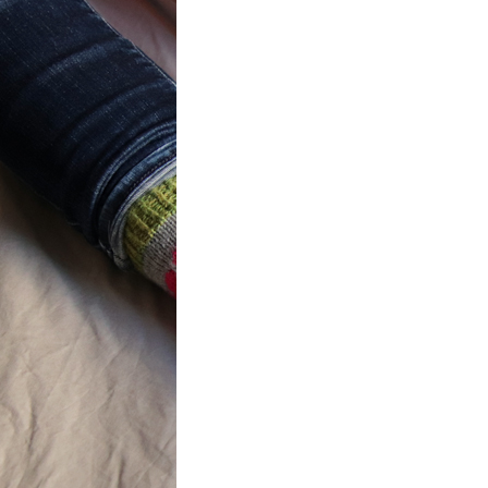
t} Flower
 socks
ron a été
ement créé pour
mbres de…