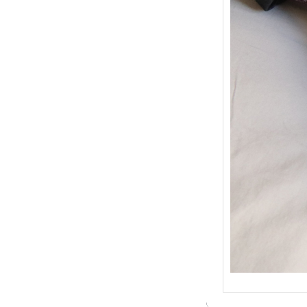
{Trico
: Je t
socqu
C’est 
conséc
j’organ