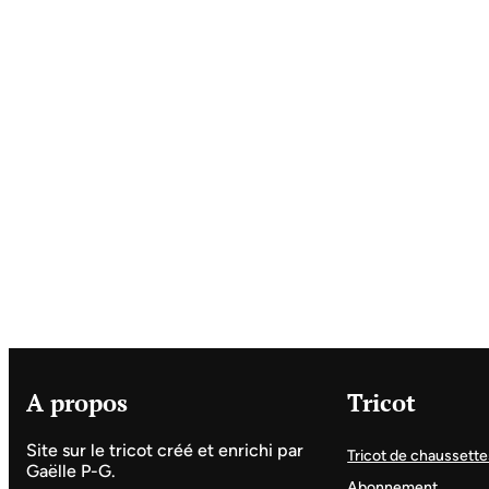
A propos
Tricot
Site sur le tricot créé et enrichi par
Tricot de chaussette
Gaëlle P-G.
Abonnement