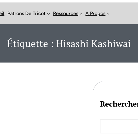
il
Patrons De Tricot
Ressources
A Propos
Étiquette :
Hisashi Kashiwai
Recherche
S
e
a
r