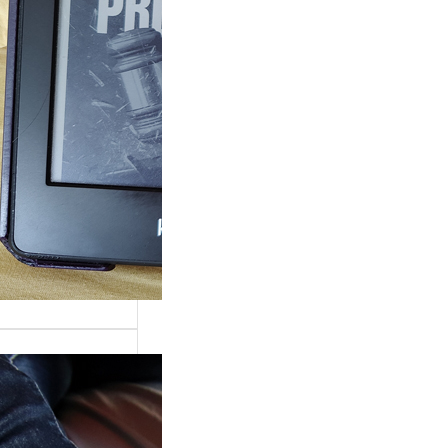
ande surprise, j’ai
é dans la série
Grace »…