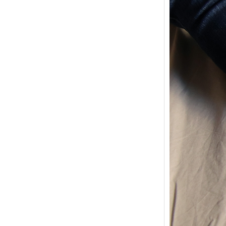
{Trico
power
Ce pat
initial
les me