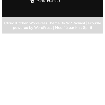
Paris (France)
Cloud Kitchen WordPress Theme
By
WP Radiant
| Proudly
powered by
WordPress
| Modifié par
Knit Spirit