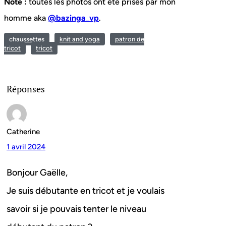
Note :
toutes les photos ont été prises par mon
homme aka
@bazinga_vp
.
chaussettes
knit and yoga
patron de
tricot
tricot
Réponses
Catherine
1 avril 2024
Bonjour Gaëlle,
Je suis débutante en tricot et je voulais
savoir si je pouvais tenter le niveau