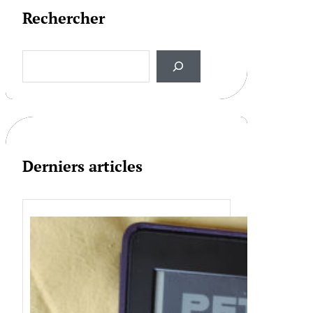
Rechercher
S
e
a
r
c
h
Derniers articles