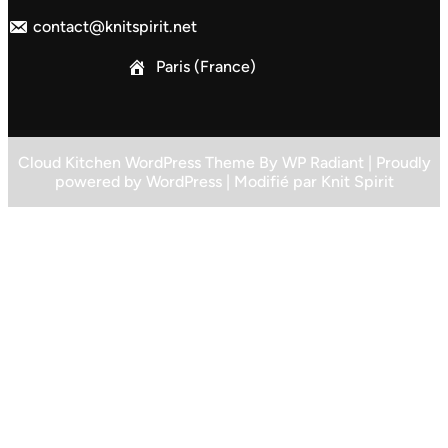
contact@knitspirit.net
Paris (France)
Cloud Kitchen WordPress Theme
By
WP Radiant
| Proudly
powered by
WordPress
| Modifié par
Knit Spirit