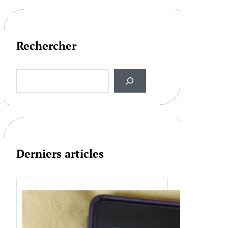
Rechercher
S
e
a
r
c
h
Derniers articles