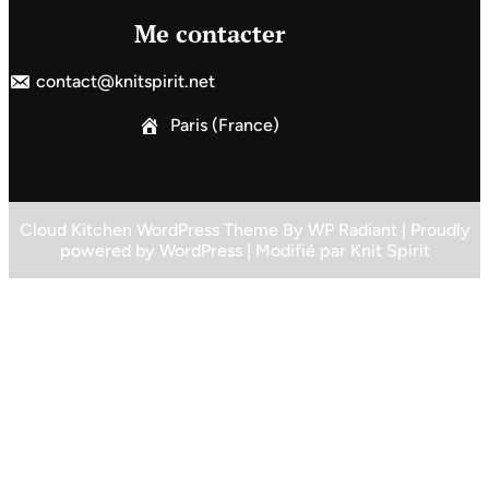
Me contacter
contact@knitspirit.net
Paris (France)
Cloud Kitchen WordPress Theme
By
WP Radiant
| Proudly
powered by
WordPress
| Modifié par
Knit Spirit