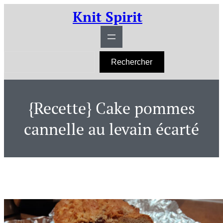
Aller
Knit Spirit
au
contenu
R
Rechercher
e
c
h
e
r
{Recette} Cake pommes
c
h
e
cannelle au levain écarté
r