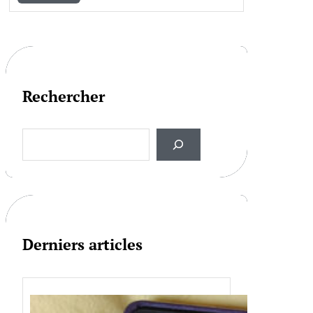
Rechercher
S
e
a
r
c
h
Derniers articles