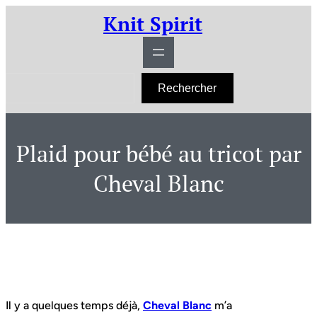
Aller
Knit Spirit
au
contenu
R
Rechercher
e
c
h
e
r
Plaid pour bébé au tricot par
c
h
e
Cheval Blanc
r
Il y a quelques temps déjà,
Cheval Blanc
m’a