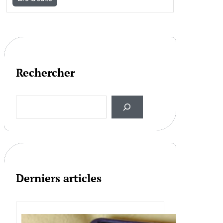
Rechercher
S
e
a
r
c
h
Derniers articles