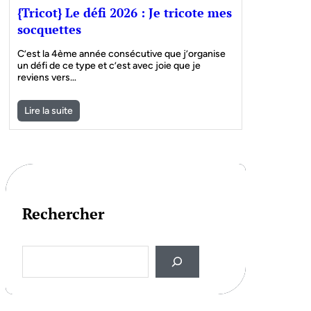
{Tricot} Le défi 2026 : Je tricote mes
socquettes
C’est la 4ème année consécutive que j’organise
un défi de ce type et c’est avec joie que je
reviens vers…
Lire la suite
Rechercher
S
e
a
r
c
h