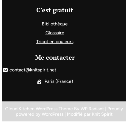
C’est gratuit
Bibliothèque
Glossaire
Tricot en couleurs
Me contacter
contact@knitspirit.net
Paris (France)
Cloud Kitchen WordPress Theme
By
WP Radiant
| Proudly
powered by
WordPress
| Modifié par
Knit Spirit