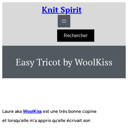
Aller
Knit Spirit
au
contenu
R
Rechercher
e
c
h
e
r
Easy Tricot by WoolKiss
c
h
e
r
Laure aka
WoolKiss
est une très bonne copine
et lorsqu’elle m’a appris qu’elle écrivait son