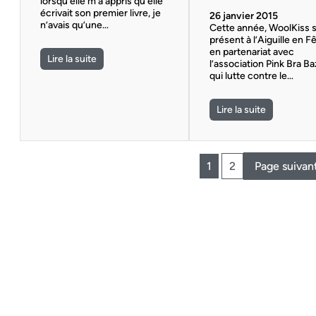
lorsqu’elle m’a appris qu’elle
écrivait son premier livre, je
26 janvier 2015
n’avais qu’une…
Cette année, WoolKiss 
présent à l’Aiguille en F
en partenariat avec
Lire la suite
l’association Pink Bra B
qui lutte contre le…
Lire la suite
1
2
Page suivan