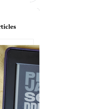
ticles
uquine #149