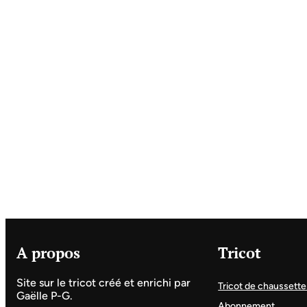
A propos
Tricot
Site sur le tricot créé et enrichi par
Tricot de chaussette
Gaëlle P-G.
Abonnement