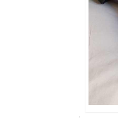
{Trico
: Je t
socqu
C’est 
conséc
j’organ