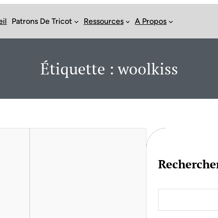
il
Patrons De Tricot
Ressources
A Propos
Étiquette :
woolkiss
Recherche
S
e
a
r