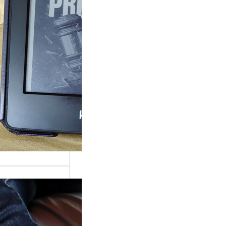
ande surprise, j’ai
é dans la série
Grace »…