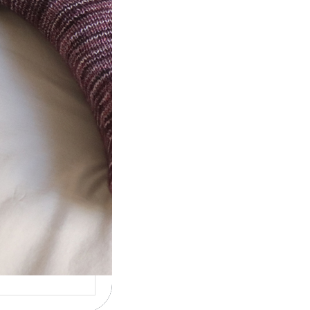
t} Le défi 2026
ricote mes
ettes
la 4ème année
utive que
ise un défi de…