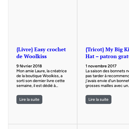
{Livre} Easy crochet
{Tricot} My Big K
de Woolkiss
Hat – patron grat
9 février 2018
1 novembre 2017
Mon amie Laure, la créatrice
La saison des bonnets n
de la boutique Woolkiss, a
pas tarder à recommenc
sorti son dernier livre cette
j’avais envie d’un bonne
semaine, il est dédié à…
grosses mailles avec un
Lire la suite
Lire la suite