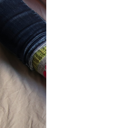
t} Flower
 socks
ron a été
ement créé pour
mbres de…