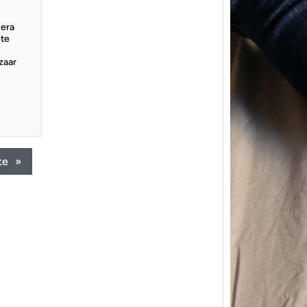
sera
ête
azaar
{Trico
power
te
»
Ce pat
initial
les me