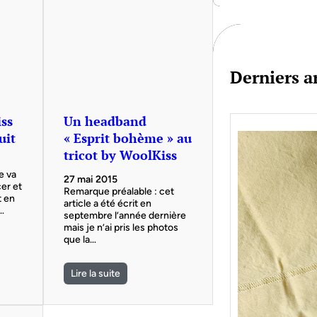
c
h
Derniers ar
iss
Un headband
uit
« Esprit bohème » au
tricot by WoolKiss
e va
27 mai 2015
er et
Remarque préalable : cet
t en
article a été écrit en
…
septembre l’année dernière
mais je n’ai pris les photos
que la…
Lire la suite
Je bo