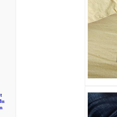
Sans gr
replong
« Roy 
t
du
en