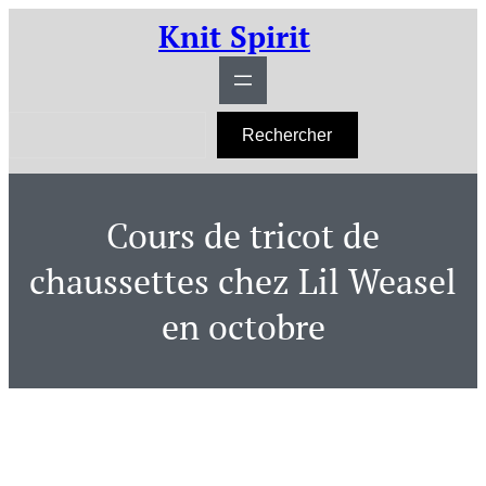
Aller
Knit Spirit
au
contenu
R
Rechercher
e
c
h
e
r
Cours de tricot de
c
h
e
chaussettes chez Lil Weasel
r
en octobre