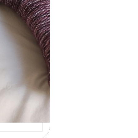
t} Le défi 2026
ricote mes
ettes
la 4ème année
utive que
ise un défi de…