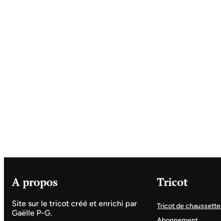
A propos
Tricot
Site sur le tricot créé et enrichi par
Tricot de chaussette
Gaëlle P-G.
Abonnement