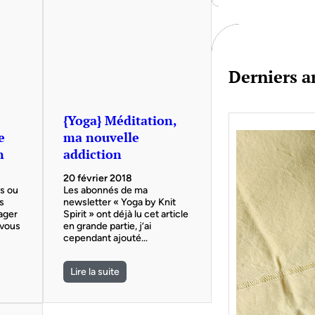
c
h
Derniers ar
{Yoga} Méditation,
e
ma nouvelle
n
addiction
20 février 2018
us ou
Les abonnés de ma
s
newsletter « Yoga by Knit
ager
Spirit » ont déjà lu cet article
 vous
en grande partie, j’ai
cependant ajouté…
Lire la suite
Je bo