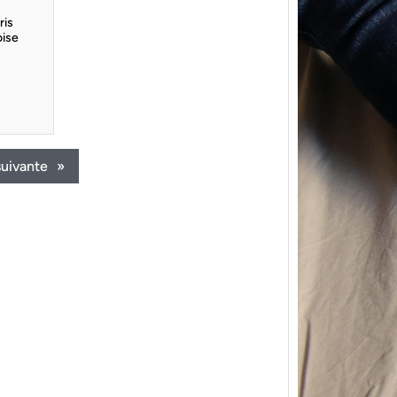
ris
oise
suivante
»
{Trico
power
Ce pat
initial
les me