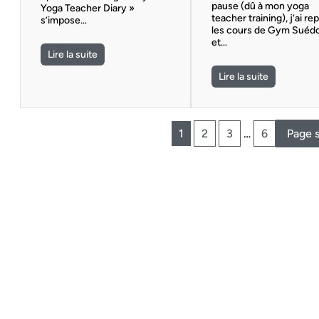
pause (dû à mon yoga
Yoga Teacher Diary »
teacher training), j’ai rep
s’impose…
les cours de Gym Suéd
et…
Lire la suite
Lire la suite
1
2
3
…
6
Page 