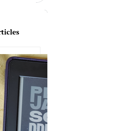
ticles
uquine #149