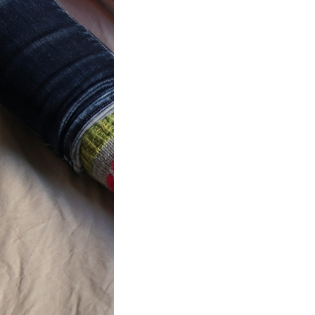
t} Flower
 socks
ron a été
ement créé pour
mbres de…