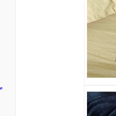
Sans gr
replong
« Roy 
le