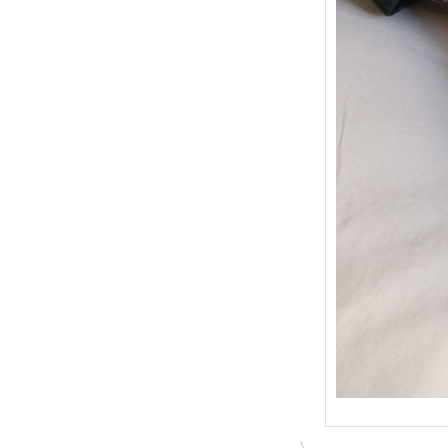
{Trico
: Je t
socqu
C’est 
conséc
j’organ