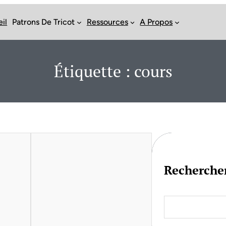
il
Patrons De Tricot
Ressources
A Propos
Étiquette :
cours
Recherche
S
e
a
r