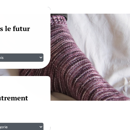
s le futur
autrement