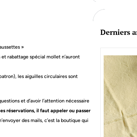
c
h
Derniers a
aussettes »
s et rabattage spécial mollet n’auront
atron), les aiguilles circulaires sont
estions et d’avoir l’attention nécessaire
les réservations, il faut appeler ou passer
m’envoyer des mails, c’est la boutique qui
Je bo