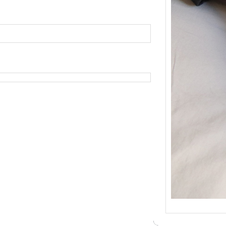
{Tric
Je tr
socqu
C’est 
consé
j’orga