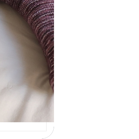
ot} Le défi 2026 :
icote mes
ettes
la 4ème année
cutive que
nise un défi de…