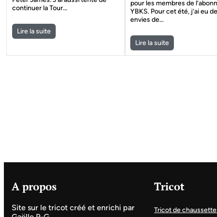
pour les membres de l’abo
continuer la Tour…
YBKS. Pour cet été, j’ai eu d
envies de…
Lire la suite
Lire la suite
A propos
Tricot
Site sur le tricot créé et enrichi par
Tricot de chaussette
Gaëlle P-G.