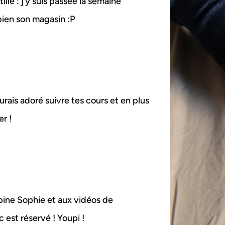
le : j’y suis passée la semaine
 bien son magasin :P
{Tric
urais adoré suivre tes cours et en plus
powe
r !
Ce pat
initia
membr
pine Sophie et aux vidéos de
c est réservé ! Youpi !