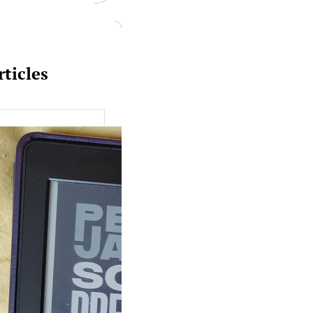
rticles
uquine #149