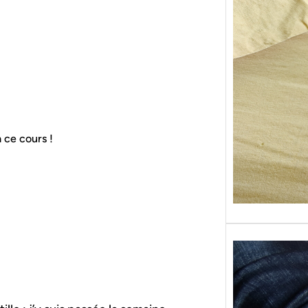
Sans g
replon
« Roy
 ce cours !