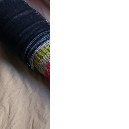
ot} Flower
r socks
ron a été
lement créé pour les
es de…