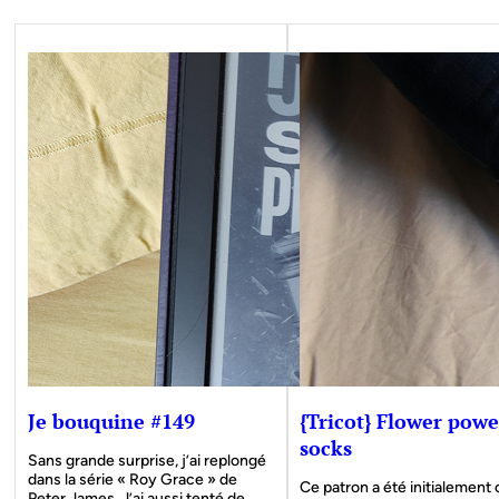
Je bouquine #149
{Tricot} Flower powe
socks
Sans grande surprise, j’ai replongé
dans la série « Roy Grace » de
Ce patron a été initialement
Peter James. J’ai aussi tenté de