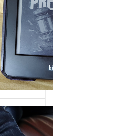
rande surprise, j’ai
gé dans la série
 Grace »…