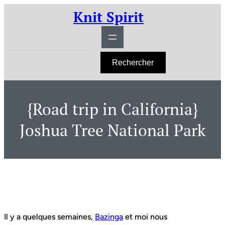
Aller
Knit Spirit
au
contenu
R
Rechercher
e
c
h
e
r
{Road trip in California}
c
h
e
Joshua Tree National Park
r
Il y a quelques semaines,
Bazinga
et moi nous