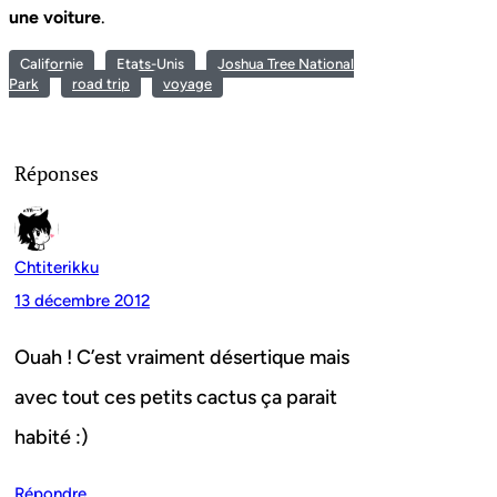
une voiture
.
Californie
Etats-Unis
Joshua Tree National
Park
road trip
voyage
Réponses
Chtiterikku
13 décembre 2012
Ouah ! C’est vraiment désertique mais
avec tout ces petits cactus ça parait
habité :)
Répondre