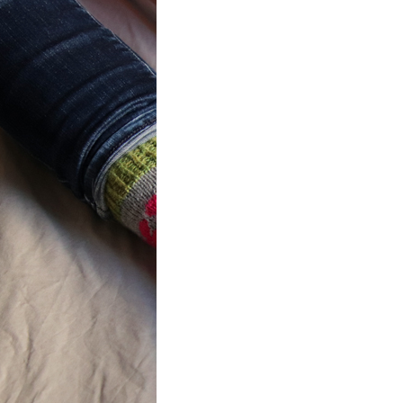
ot} Flower
r socks
ron a été
lement créé pour les
es de…