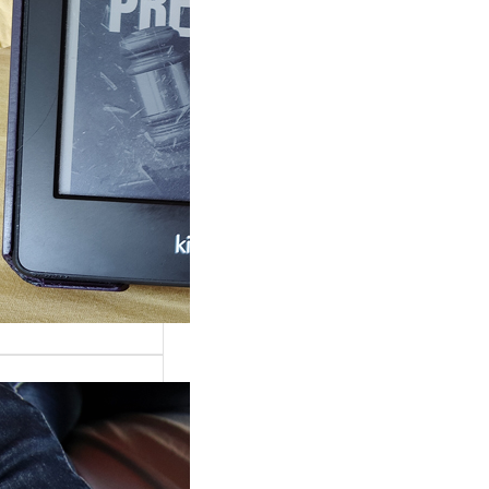
rande surprise, j’ai
gé dans la série
 Grace »…