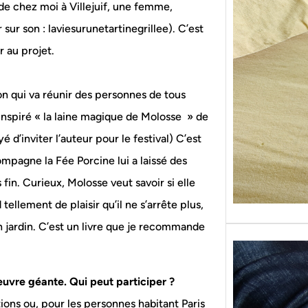
 de chez moi à Villejuif, une femme,
Sans g
replon
sur son : laviesurunetartinegrillee). C’est
« Roy
r au projet.
ion qui va réunir des personnes de tous
 inspiré « la laine magique de Molosse » de
’inviter l’auteur pour le festival) C’est
ompagne la Fée Porcine lui a laissé des
fin. Curieux, Molosse veut savoir si elle
 tellement de plaisir qu’il ne s’arrête plus,
on jardin. C’est un livre que je recommande
euvre géante. Qui peut participer ?
ions ou, pour les personnes habitant Paris