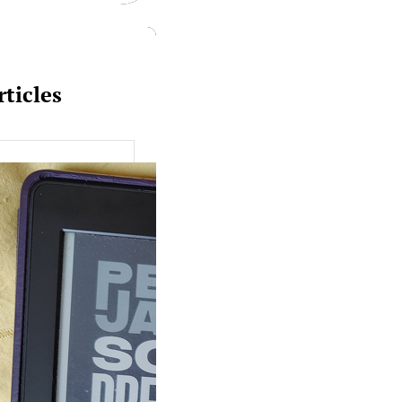
rticles
uquine #149