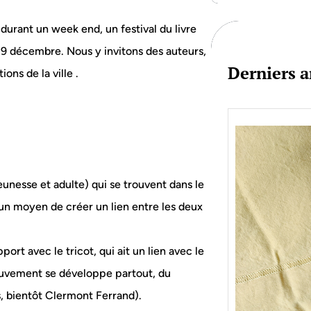
c
h
durant un week end, un festival du livre
et 9 décembre. Nous y invitons des auteurs,
Derniers a
ons de la ville .
jeunesse et adulte) qui se trouvent dans le
un moyen de créer un lien entre les deux
ort avec le tricot, qui ait un lien avec le
mouvement se développe partout, du
s, bientôt Clermont Ferrand).
Je bo