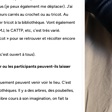
que.(je peux également me déplacer). J’ai
eurs carrés au crochet ou au tricot. Au
er tricot à la bibliothèque. Vont également
, le CATTP, etc, c’est très varié.
icot » pour se retrouver et récolter encore
{Tric
powe
’est ouvert à tous).
Ce pat
r ou les participants peuvent-ils laisser
initia
membr
uement peuvent venir voir le lieu. C’est
othèques. Il y a des arbres, des poubelles,
ibre cours à son imagination, on fait la