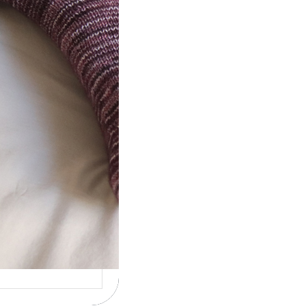
ot} Le défi 2026 :
icote mes
ettes
la 4ème année
cutive que
nise un défi de…