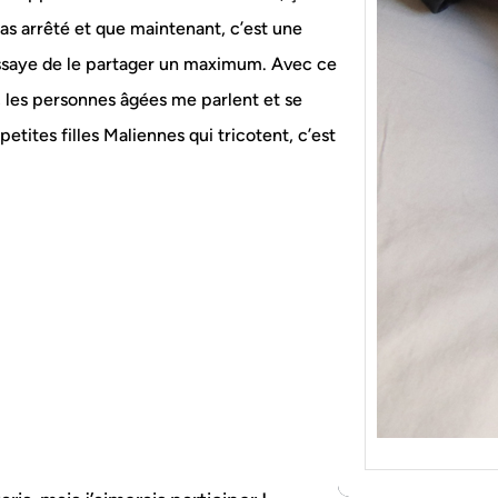
{Tric
Je tr
pas arrêté et que maintenant, c’est une
socqu
j’essaye de le partager un maximum. Avec ce
C’est 
 les personnes âgées me parlent et se
consé
petites filles Maliennes qui tricotent, c’est
j’orga