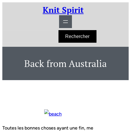
Aller
Knit Spirit
au
contenu
R
Rechercher
e
c
h
e
r
Back from Australia
c
h
e
r
Toutes les bonnes choses ayant une fin, me