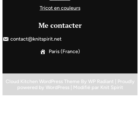
Tricot en couleurs
Me contacter
contact@knitspirit.net
Paris (France)
Cloud Kitchen WordPress Theme
By
WP Radiant
| Proudly
powered by
WordPress
| Modifié par
Knit Spirit