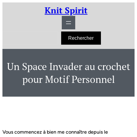
Aller
Knit Spirit
au
contenu
R
Rechercher
e
c
h
e
r
Un Space Invader au crochet
c
h
e
pour Motif Personnel
r
Vous commencez à bien me connaître depuis le