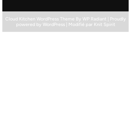
Cloud Kitchen WordPress Theme
By
WP Radiant
| Proudly
powered by
WordPress
| Modifié par
Knit Spirit