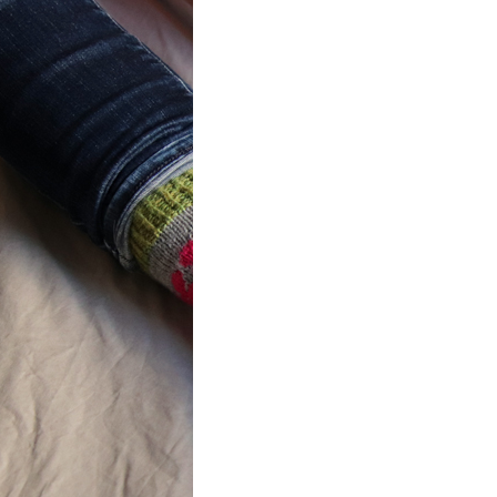
ot} Flower
r socks
ron a été
lement créé pour les
es de…