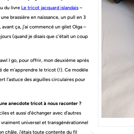
{Tric
Je tr
u du livre
Le tricot jacquard islandais
–
socqu
une brassière en naissance, un pull en 3
C’est 
n, avant ça, j’ai commencé un gilet Olga –
consé
jours (quand je disais que c’était un coup
j’orga
hawl I go, pour offrir, mon deuxième après
té de m’apprendre le tricot (!). Ce modèle
ert l’astuce des aiguilles circulaires pour
 une anecdote tricot à nous raconter ?
ciles et aussi d’échanger avec d’autres
t vraiment universel et transgénérationnel
n châle, j’étais toute contente du fil