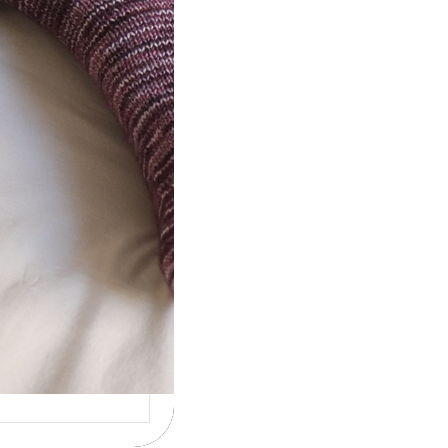
ot} Le défi 2026 :
icote mes
ettes
la 4ème année
cutive que
nise un défi de…