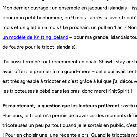
Mon dernier ouvrage : un ensemble en jacquard islandais – iss
pour mon petit bonhomme, en 9 mois… après lui avoir tricoté 
mois et un gilet en 6 mois ! Le prochain, un pull en 1 an ? No
un modèle de Knitting Iceland
– pour ma grande, islandais tou
de foudre pour le tricot islandais).
J’ai aussi terminé tout récemment un châle Shawl I stay or s
avoir offert le premier à ma grand-mère – celle qui avait ten
est très agréable à tricoter et c’est grâce à lui que j’ai découv
les tricoteuses à bébé dans les bras, donc merci KnitSpirit !
Et maintenant, la question que les lecteurs préfèrent : as-tu
Plusieurs, le tricot m’a permis de traverser des moments diffi
tricoteuses un peu partout quand je le sortais en public, c’es
! Pour en choisir une, une récente alors. Quand je tricotais mo