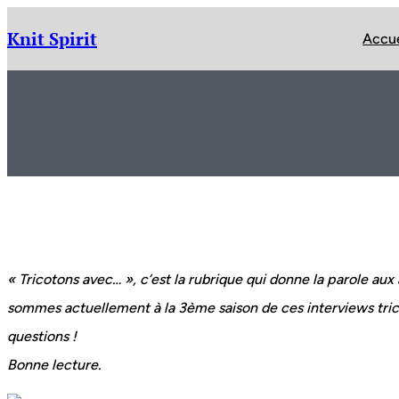
Aller
au
Knit Spirit
Accue
contenu
« Tricotons avec… », c’est la rubrique qui donne la parole aux 
sommes actuellement à la 3ème saison de ces interviews tri
questions !
Bonne lecture.