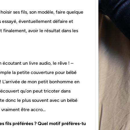
hoisir ses fils, son modèle, faire quelque
s essayé, éventuellement défaire et
 finalement, avoir le résultat dans les
{Tric
powe
écoutant un livre audio, le rêve ! –
Ce pat
xemple la petite couverture pour bébé
initia
n ! L’arrivée de mon petit bonhomme en
membr
 découvert qu’on peut tricoter dans
cote donc le plus souvent avec un bébé
ois vraiment être accro…
tes fils préférées ? Quel motif préfères-tu