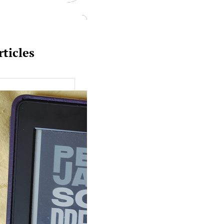
rticles
uquine #149