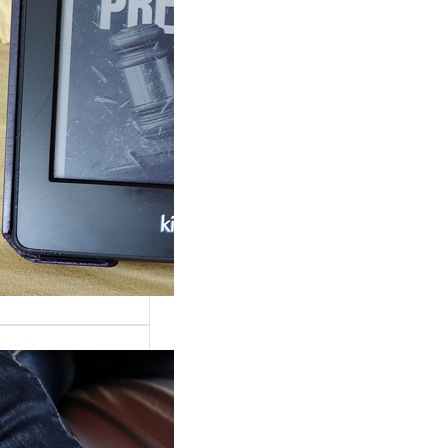
rande surprise, j’ai
gé dans la série
 Grace »…