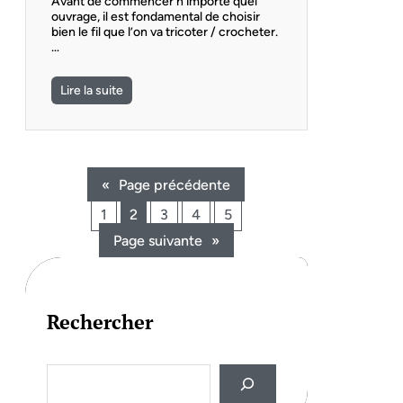
Avant de commencer n’importe quel
ouvrage, il est fondamental de choisir
bien le fil que l’on va tricoter / crocheter.
…
Lire la suite
«
Page précédente
1
2
3
4
5
Page suivante
»
Rechercher
S
e
a