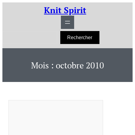
Aller
Knit Spirit
au
contenu
R
Rechercher
e
c
h
e
r
Mois :
octobre 2010
c
h
e
r