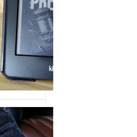
rande surprise, j’ai
gé dans la série
 Grace »…