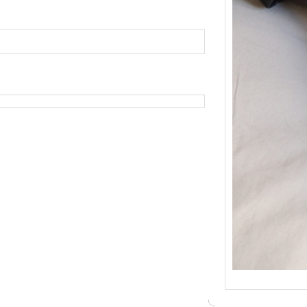
{Tric
Je tr
socqu
C’est 
consé
j’orga