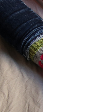
ot} Flower
r socks
ron a été
lement créé pour les
es de…