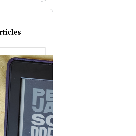
rticles
uquine #149