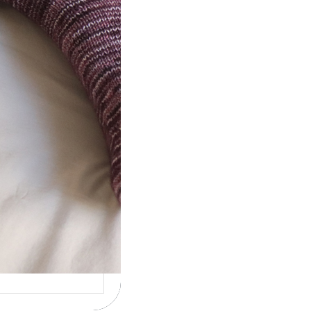
ot} Le défi 2026 :
icote mes
ettes
la 4ème année
cutive que
nise un défi de…