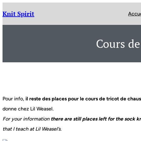
Aller
au
Knit Spirit
Accue
contenu
Cours de
Pour info,
il reste des places pour le cours de tricot de cha
donne chez Lil Weasel.
For your information
there are still places left for the sock
that I teach at Lil Weasel’s.