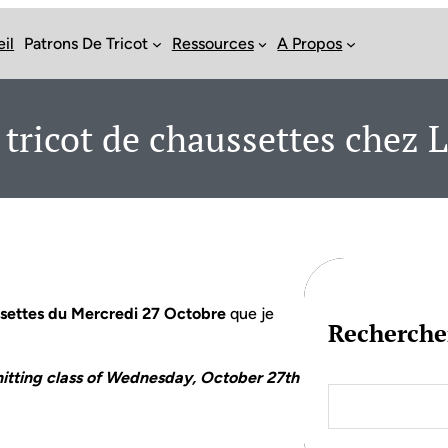
il
Patrons De Tricot
Ressources
A Propos
 tricot de chaussettes chez L
ussettes du Mercredi 27 Octobre
que je
Recherche
 knitting class of Wednesday, October 27th
S
e
a
r