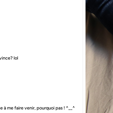
{Tric
powe
vince? lol
Ce pat
initia
membr
e à me faire venir, pourquoi pas ! ^__^