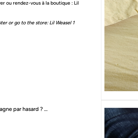
r ou rendez-vous à la boutique : Lil
Sans g
replon
« Roy
er or go to the store: Lil Weasel 1
agne par hasard ? …