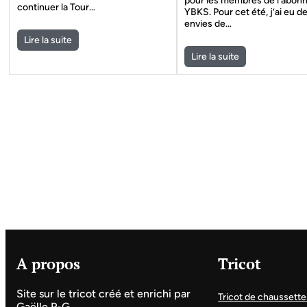
pour les membres de l’abo
continuer la Tour…
YBKS. Pour cet été, j’ai eu d
envies de…
Lire la suite
Lire la suite
A propos
Tricot
Site sur le tricot créé et enrichi par
Tricot de chaussette
Gaëlle P-G.