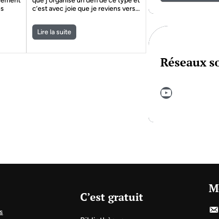
nnement
que j’organise un défi de ce type et
es
c’est avec joie que je reviens vers…
Lire la suite
Réseaux s
YouTube
M
C’est gratuit
s