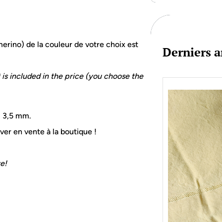
c
h
erino) de la couleur de votre choix est
Derniers a
is included in the price (you choose the
ou 3,5 mm.
uver en vente à la boutique !
re!
Je bo