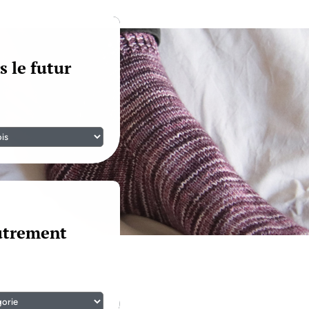
s le futur
autrement