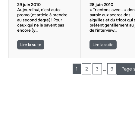
29 juin 2010
28 juin 2010
Aujourd’hui, c’est auto-
« Tricotons avec… » don
promo (et article à prendre
parole aux accros des
au second degré) ! Pour
aiguilles et du tricot qui
ceux qui ne le savent pas
prêtent gentillement au
encore (y…
de l’interview…
Lire la suite
Lire la suite
1
2
3
…
9
Page 