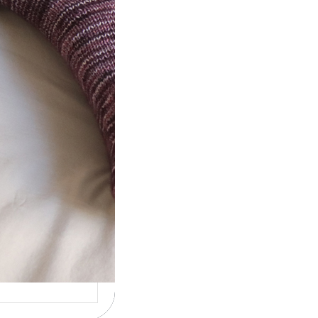
t} Le défi 2026
ricote mes
ettes
la 4ème année
utive que
ise un défi de…