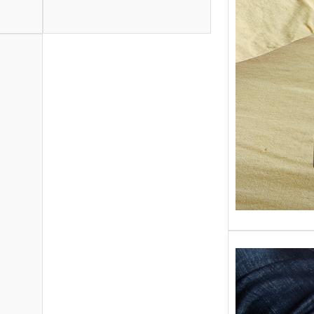
Sans gr
replong
« Roy 