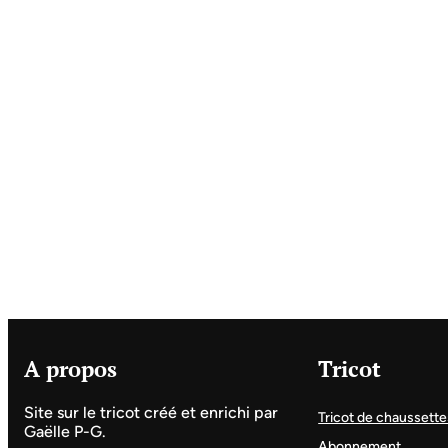
A propos
Tricot
Site sur le tricot créé et enrichi par
Tricot de chaussette
Gaëlle P-G.
Abonnement