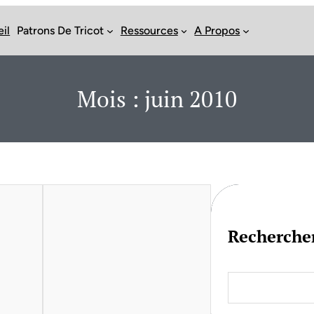
il
Patrons De Tricot
Ressources
A Propos
Mois :
juin 2010
Recherche
S
e
a
r