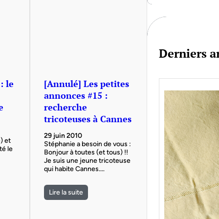
c
h
Derniers ar
: le
[Annulé] Les petites
annonces #15 :
e
recherche
tricoteuses à Cannes
29 juin 2010
) et
Stéphanie a besoin de vous :
té le
Bonjour à toutes (et tous) !!
Je suis une jeune tricoteuse
qui habite Cannes.…
Lire la suite
Je bo