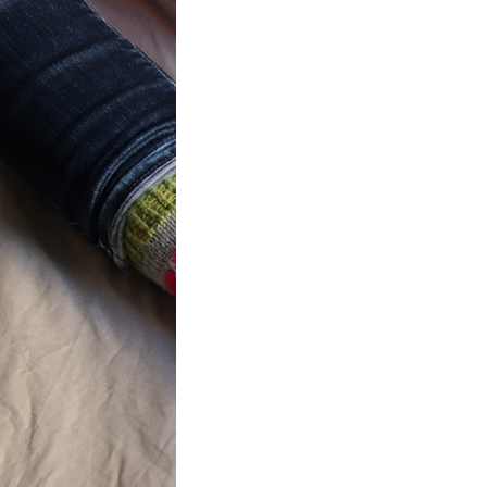
t} Flower
 socks
ron a été
ement créé pour
mbres de…