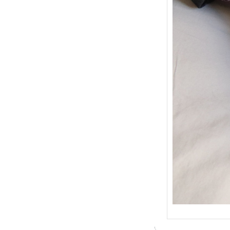
{Trico
: Je t
socqu
C’est 
conséc
j’organ