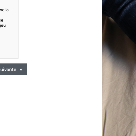
ne la
 se
 jeu
{Trico
power
suivante
»
Ce pat
initial
les me