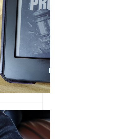
ande surprise, j’ai
é dans la série
Grace »…