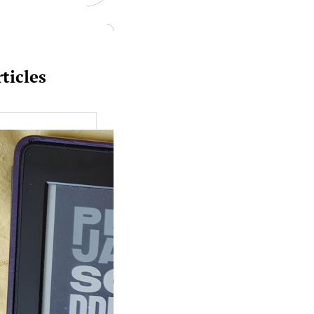
ticles
uquine #149