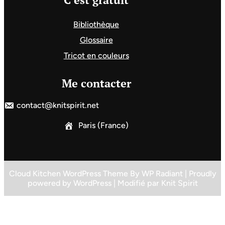
Bibliothèque
Glossaire
Tricot en couleurs
Me contacter
contact@knitspirit.net
Paris (France)
Cloud Kitchen WordPress Theme
By
WP Radiant
| Proudly
powered by
WordPress
| Modifié par
Knit Spirit