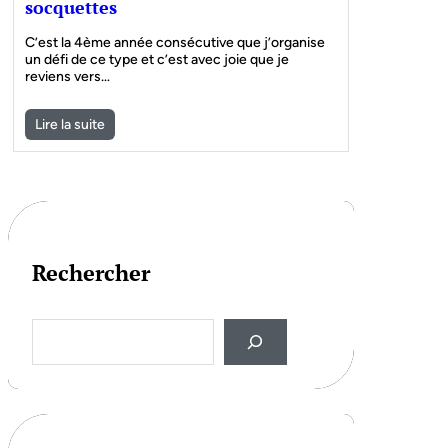
socquettes
C’est la 4ème année consécutive que j’organise
un défi de ce type et c’est avec joie que je
reviens vers…
Lire la suite
Rechercher
S
e
a
r
c
h