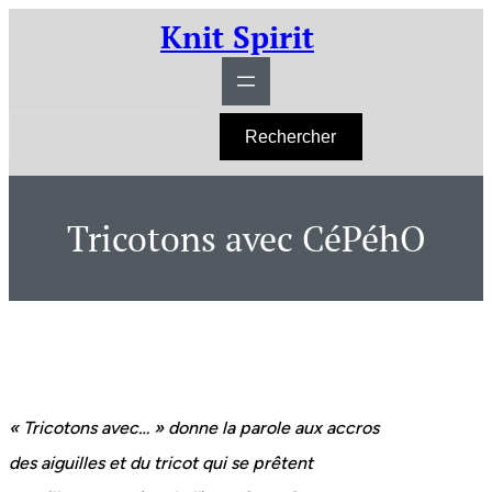
Aller
Knit Spirit
au
contenu
R
Rechercher
e
c
h
e
r
Tricotons avec CéPéhO
c
h
e
r
« Tricotons avec… » donne la parole aux accros
des aiguilles et du tricot qui se prêtent