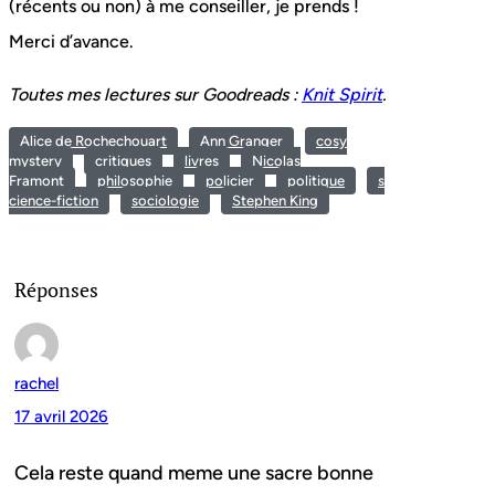
(récents ou non) à me conseiller, je prends !
Merci d’avance.
Toutes mes lectures sur Goodreads :
Knit Spirit
.
Alice de Rochechouart
Ann Granger
cosy
mystery
critiques
livres
Nicolas
Framont
philosophie
policier
politique
s
cience-fiction
sociologie
Stephen King
Réponses
rachel
17 avril 2026
Cela reste quand meme une sacre bonne