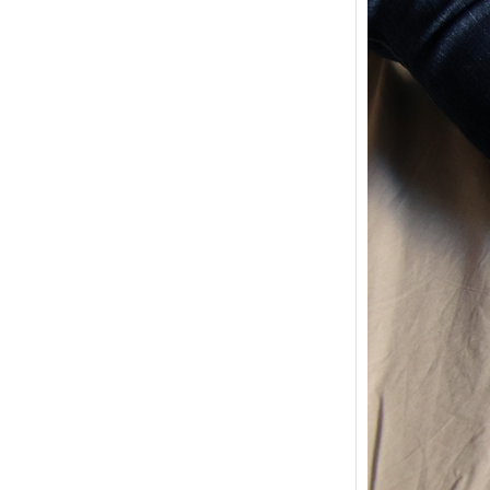
{Trico
power
Ce pat
initial
les me