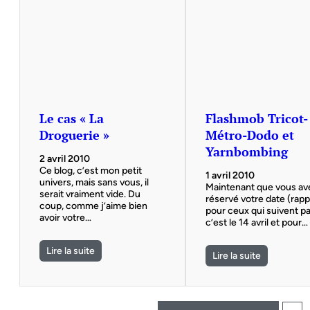
Le cas « La
Flashmob Tricot-
Droguerie »
Métro-Dodo et
Yarnbombing
2 avril 2010
Ce blog, c’est mon petit
1 avril 2010
univers, mais sans vous, il
Maintenant que vous av
serait vraiment vide. Du
réservé votre date (rapp
coup, comme j’aime bien
pour ceux qui suivent pa
avoir votre…
c’est le 14 avril et pour…
Lire la suite
Lire la suite