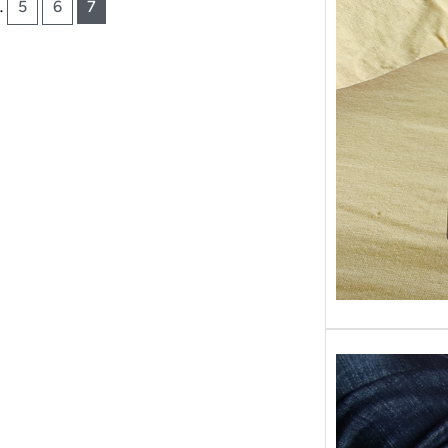
…
5
6
7
Sans gr
replong
« Roy 