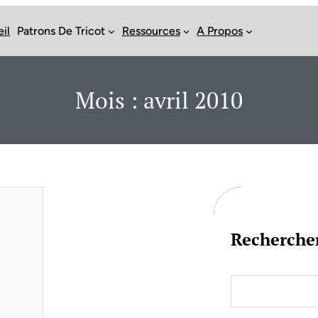
il
Patrons De Tricot
Ressources
A Propos
Mois :
avril 2010
Recherche
S
e
a
r