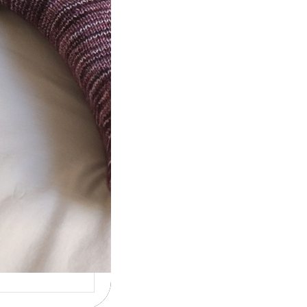
t} Le défi 2026
ricote mes
ettes
la 4ème année
utive que
ise un défi de…