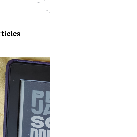
ticles
uquine #149