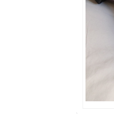
{Trico
: Je t
socqu
C’est 
conséc
j’organ