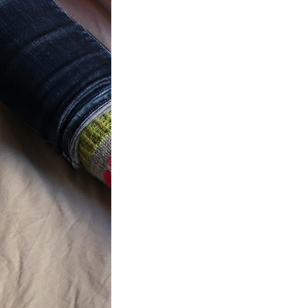
t} Flower
 socks
ron a été
ement créé pour
mbres de…