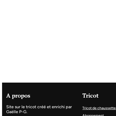
A propos
Tricot
Site sur le tricot créé et enrichi par
Tricot de chaussette
Gaëlle P-G.
Abonnement