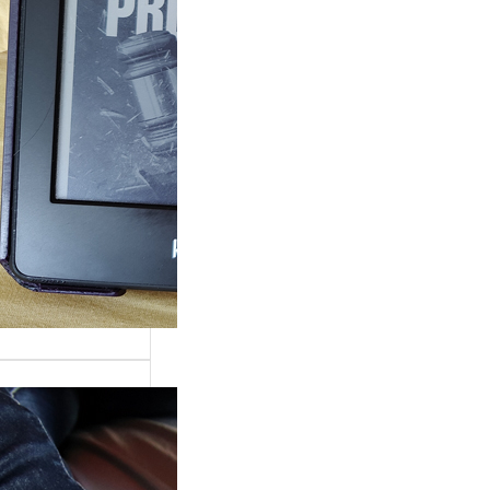
ande surprise, j’ai
é dans la série
Grace »…