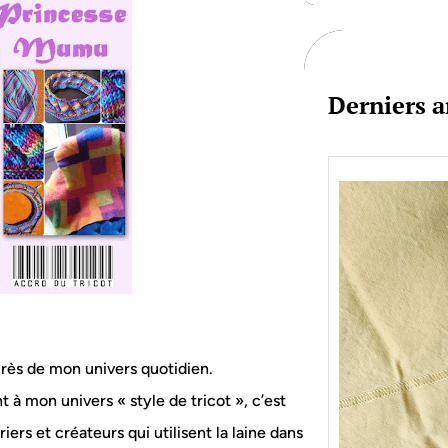
c
h
Derniers a
près de mon univers quotidien.
t à mon univers « style de tricot », c’est
Je bo
ers et créateurs qui utilisent la laine dans