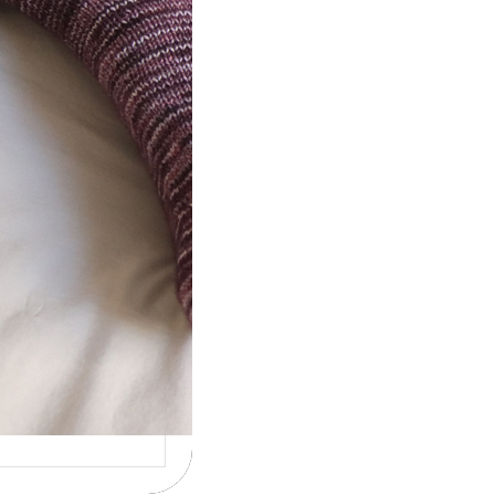
ot} Le défi 2026 :
icote mes
ettes
la 4ème année
cutive que
nise un défi de…