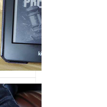
rande surprise, j’ai
gé dans la série
 Grace »…