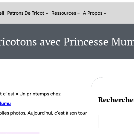
il
Patrons De Tricot
Ressources
A Propos
ricotons avec Princesse Mu
t c’ est « Un printemps chez
Recherche
 Mumu
olies photos. Aujourd’hui, c’est à son tour
S
e
a
r