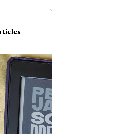
rticles
uquine #149