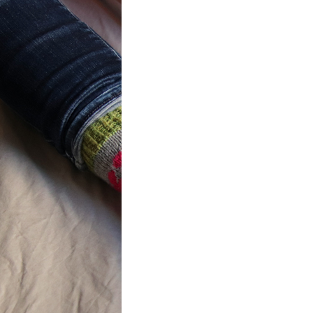
ot} Flower
r socks
ron a été
lement créé pour les
es de…