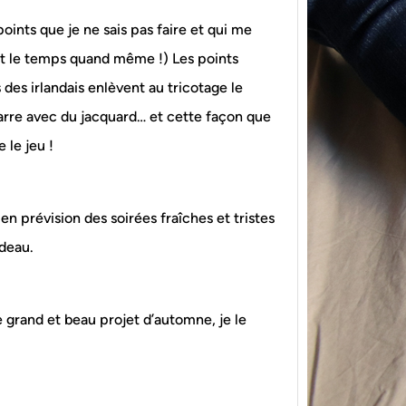
oints que je ne sais pas faire et qui me
ut le temps quand même !) Les points
 des irlandais enlèvent au tricotage le
arre avec du jacquard… et cette façon que
 le jeu !
{Tric
powe
n prévision des soirées fraîches et tristes
Ce pat
initia
adeau.
membr
 grand et beau projet d’automne, je le