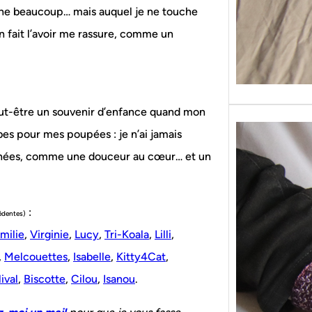
omène beaucoup… mais auquel je ne touche
En fait l’avoir me rassure, comme un
 Peut-être un souvenir d’enfance quand mon
bes pour mes poupées : je n’ai jamais
’années, comme une douceur au cœur… et un
:
cédentes)
milie
,
Virginie
,
Lucy
,
Tri-Koala
,
Lilli
,
,
Melcouettes
,
Isabelle
,
Kitty4Cat
,
ival
,
Biscotte
,
Cilou
,
Isanou
.