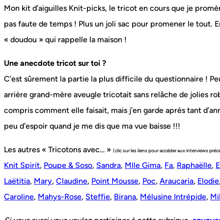
Mon kit d’aiguilles Knit-picks, le tricot en cours que je pr
pas faute de temps ! Plus un joli sac pour promener le tout. 
« doudou » qui rappelle la maison !
Une anecdote tricot sur toi ?
C’est sûrement la partie la plus difficile du questionnaire !
arrière grand-mère aveugle tricotait sans relâche de jolies ro
compris comment elle faisait, mais j’en garde après tant d
peu d’espoir quand je me dis que ma vue baisse !!!
Les autres « Tricotons avec… »
(clic sur les liens pour accéder aux interviews pré
Knit Spirit
,
Poupe & Soso
,
Sandra
,
Mlle Gima
,
Fa
,
Raphaëlle
,
E
Laëtitia
,
Mary
,
Claudine
,
Point Mousse
,
Poc
,
Araucaria
,
Elodie
Caroline
,
Mahys-Rose
,
Steffie
,
Birana
,
Mélusine Intrépide
,
Mil