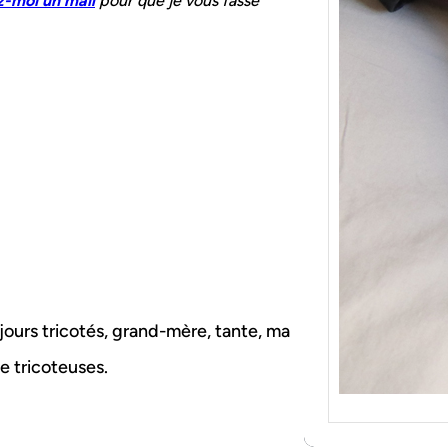
-moi un mail
pour que je vous fasse
{Tric
Je tr
socqu
C’est 
consé
j’orga
ujours tricotés, grand-mère, tante, ma
de tricoteuses.