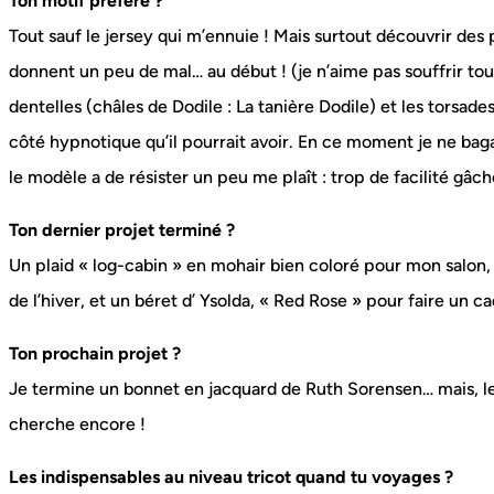
Ton motif préféré ?
Tout sauf le jersey qui m’ennuie ! Mais surtout découvrir des p
donnent un peu de mal… au début ! (je n’aime pas souffrir to
dentelles (châles de Dodile : La tanière Dodile) et les torsades
côté hypnotique qu’il pourrait avoir. En ce moment je ne bag
le modèle a de résister un peu me plaît : trop de facilité gâche
Ton dernier projet terminé ?
Un plaid « log-cabin » en mohair bien coloré pour mon salon, e
de l’hiver, et un béret d’ Ysolda, « Red Rose » pour faire un c
Ton prochain projet ?
Je termine un bonnet en jacquard de Ruth Sorensen… mais, le
cherche encore !
Les indispensables au niveau tricot quand tu voyages ?