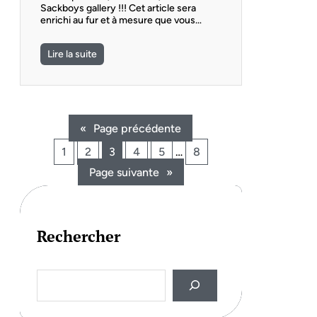
Sackboys gallery !!! Cet article sera
enrichi au fur et à mesure que vous…
Lire la suite
«
Page précédente
1
2
3
4
5
…
8
Page suivante
»
Rechercher
S
e
a
r