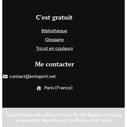
C’est gratuit
Bibliothèque
Glossaire
Tricot en couleurs
Me contacter
contact@knitspirit.net
Paris (France)
Cloud Kitchen WordPress Theme
By
WP Radiant
| Proudly
powered by
WordPress
| Modifié par
Knit Spirit