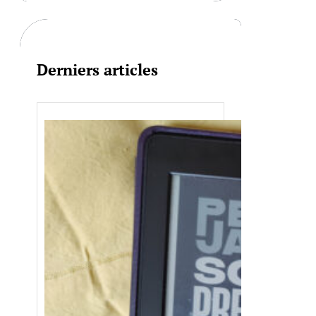
c
h
Derniers articles