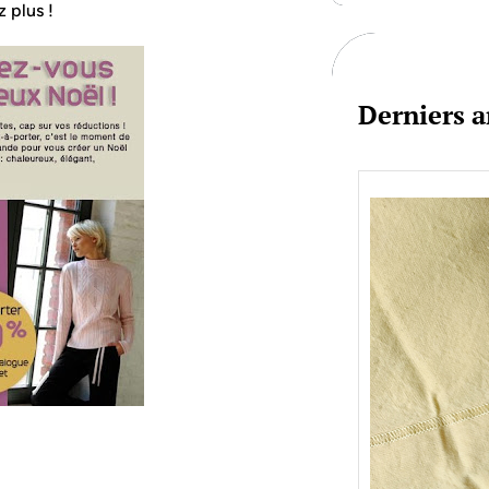
z plus !
c
h
Derniers a
Je bo