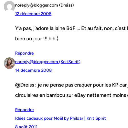
noreply@blogger.com (Dreiss)
12 décembre 2008
Y’a pas, j’adore la laine BdF … Et au fait, non, c’est
bien un jour !!! hihi)
Répondre
noreply@blogger.com (KnitSpirit)
14 décembre 2008
@Dreiss : je ne pense pas craquer pour les KP car j
circulaires en bambou sur eBay nettement moins c
Répondre
Idées cadeaux pour Noël by Phildar | Knit Spirit
8 août 2011