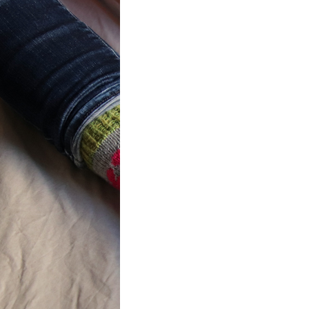
ot} Flower
r socks
ron a été
lement créé pour les
es de…