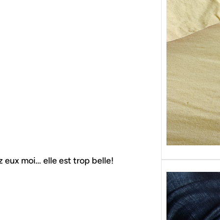
Sans g
replon
« Roy
 eux moi… elle est trop belle!