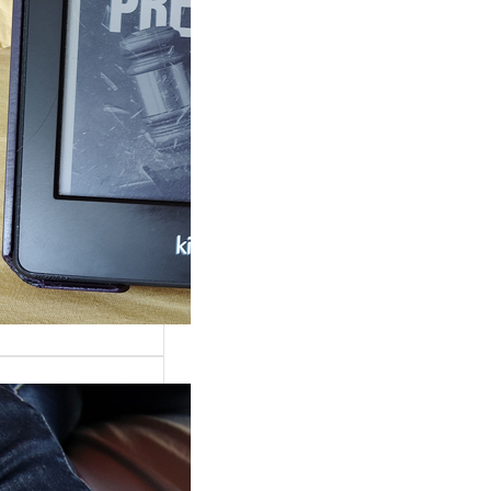
rande surprise, j’ai
gé dans la série
 Grace »…