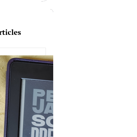
rticles
uquine #149