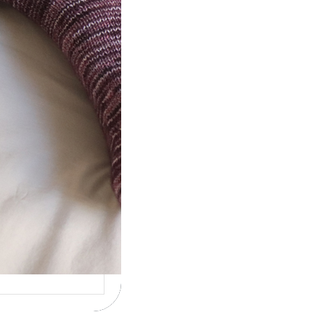
ot} Le défi 2026 :
icote mes
ettes
la 4ème année
cutive que
nise un défi de…