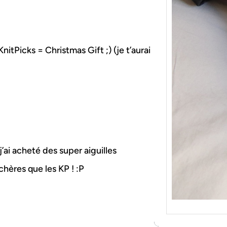
{Tric
Je tr
socqu
C’est 
 KnitPicks = Christmas Gift ;) (je t’aurai
consé
j’orga
’ai acheté des super aiguilles
hères que les KP ! :P