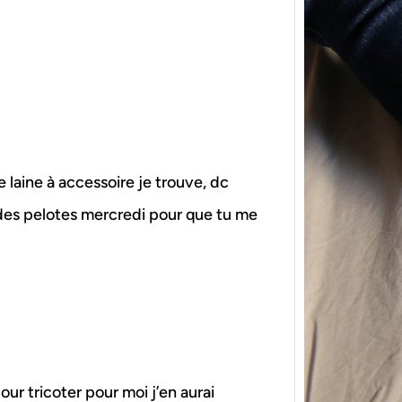
{Tric
e laine à accessoire je trouve, dc
powe
des pelotes mercredi pour que tu me
Ce pat
initia
membr
pour tricoter pour moi j’en aurai