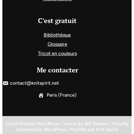
C’est gratuit
Bibliothèque
Glossaire
Tricot en couleurs
Me contacter
contact@knitspirit.net
Paris (France)
Cloud Kitchen WordPress Theme
By
WP Radiant
| Proudly
powered by
WordPress
| Modifié par
Knit Spirit