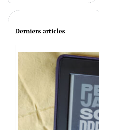
c
h
Derniers articles