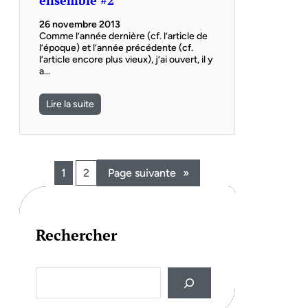
ensemble #2
26 novembre 2013
Comme l’année dernière (cf. l’article de
l’époque) et l’année précédente (cf.
l’article encore plus vieux), j’ai ouvert, il y
a…
Lire la suite
1
2
Page suivante
»
Rechercher
S
e
a
r