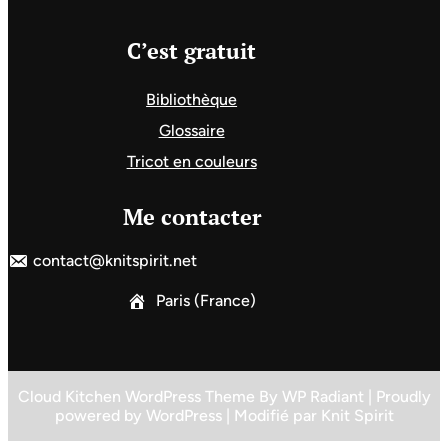
C’est gratuit
Bibliothèque
Glossaire
Tricot en couleurs
Me contacter
contact@knitspirit.net
Paris (France)
Cloud Kitchen WordPress Theme
By
WP Radiant
| Proudly
powered by
WordPress
| Modifié par
Knit Spirit