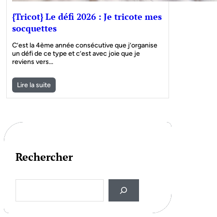
{Tricot} Le défi 2026 : Je tricote mes
socquettes
C’est la 4ème année consécutive que j’organise
un défi de ce type et c’est avec joie que je
reviens vers…
Lire la suite
Rechercher
S
e
a
r
c