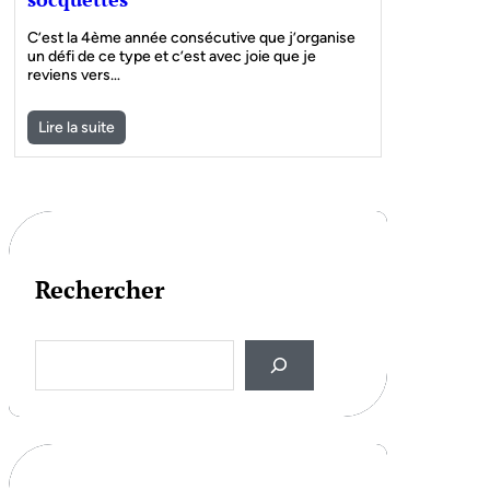
C’est la 4ème année consécutive que j’organise
un défi de ce type et c’est avec joie que je
reviens vers…
Lire la suite
Rechercher
S
e
a
r
c
h