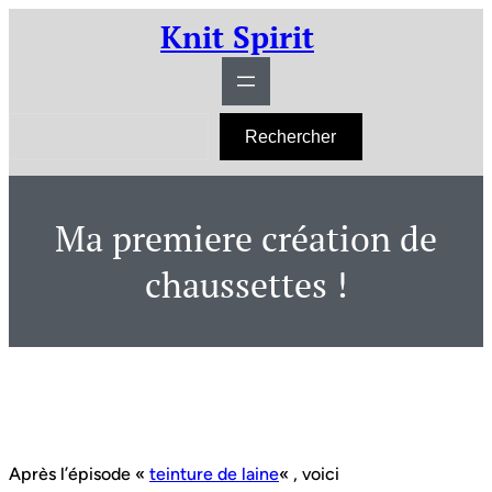
Aller
Knit Spirit
au
contenu
R
Rechercher
e
c
h
e
r
Ma premiere création de
c
h
e
chaussettes !
r
Après l’épisode «
teinture de laine
« , voici