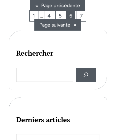
«
Page précédente
1
…
4
5
6
7
Page suivante
»
Rechercher
S
e
a
r
c
h
Derniers articles