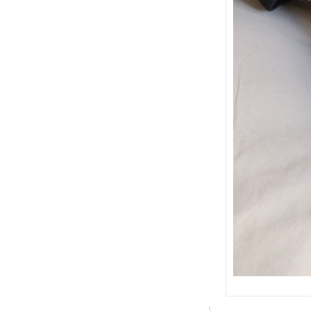
{Trico
: Je t
socqu
C’est 
conséc
j’organ