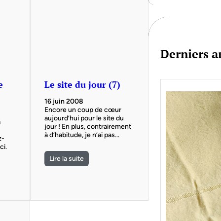
c
h
Derniers ar
e
Le site du jour (7)
16 juin 2008
Encore un coup de cœur
aujourd’hui pour le site du
a
jour ! En plus, contrairement
à d’habitude, je n’ai pas…
z-
ci.
Lire la suite
Je bo