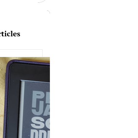
ticles
uquine #149