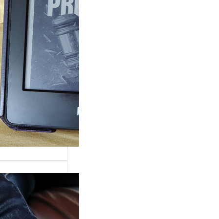
ande surprise, j’ai
é dans la série
Grace »…