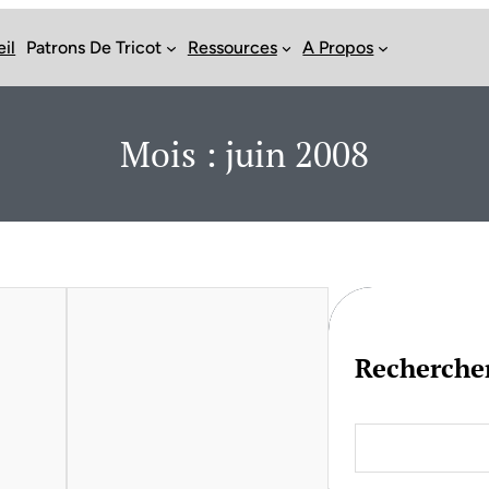
il
Patrons De Tricot
Ressources
A Propos
Mois :
juin 2008
Recherche
S
e
a
r