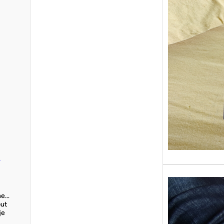
Sans gr
replong
« Roy 
d
ine…
out
je