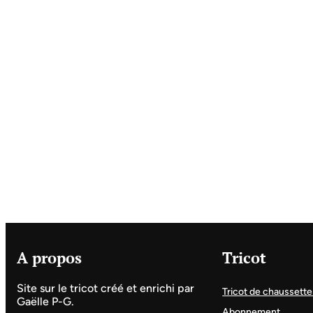
A propos
Tricot
Site sur le tricot créé et enrichi par
Tricot de chaussette
Gaëlle P-G.
Abonnement