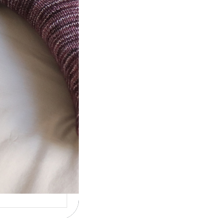
t} Le défi 2026
ricote mes
ettes
la 4ème année
utive que
ise un défi de…