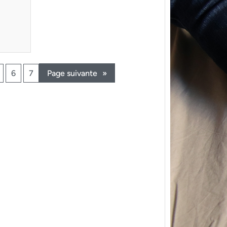
6
7
Page suivante
»
{Trico
power
Ce pat
initial
les me