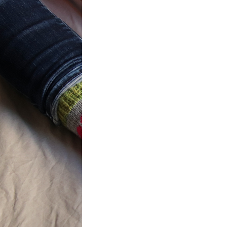
t} Flower
 socks
ron a été
ement créé pour
mbres de…