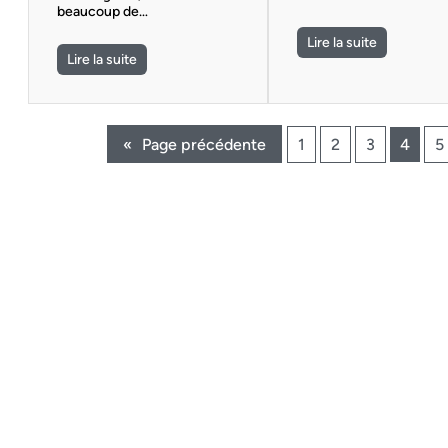
beaucoup de…
Lire la suite
Lire la suite
«
Page précédente
1
2
3
4
5