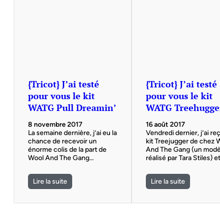
{Tricot} J’ai testé
{Tricot} J’ai testé
pour vous le kit
pour vous le kit
WATG Pull Dreamin’
WATG Treehugge
8 novembre 2017
16 août 2017
La semaine dernière, j’ai eu la
Vendredi dernier, j’ai re
chance de recevoir un
kit Treejugger de chez 
énorme colis de la part de
And The Gang (un modè
Wool And The Gang…
réalisé par Tara Stiles) e
Lire la suite
Lire la suite