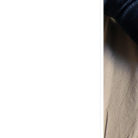
{Trico
power
Ce pat
initial
les me