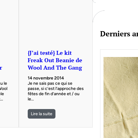
c
h
Derniers ar
{J’ai testé} Le kit
Freak Out Beanie de
r
Wool And The Gang
14 novembre 2014
çu le
Je ne sais pas ce qui se
Wool
passe, si c’est l’approche des
le
fêtes de fin d’année et / ou
t…
le…
Lire la suite
Je bo