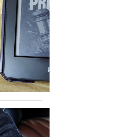
ande surprise, j’ai
é dans la série
Grace »…