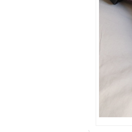
{Trico
: Je t
socqu
C’est 
conséc
j’organ