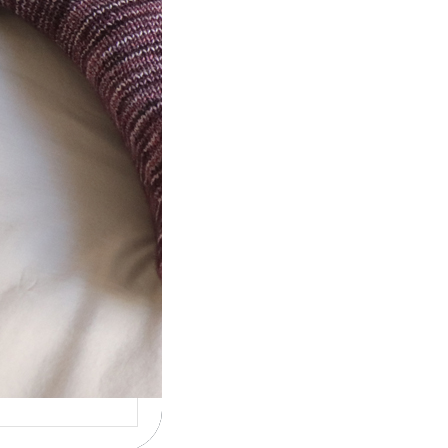
t} Le défi 2026
ricote mes
ettes
la 4ème année
utive que
ise un défi de…