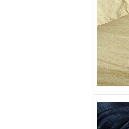
Sans gr
replong
« Roy 