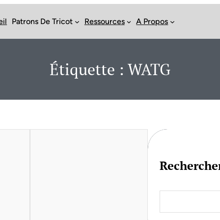
il
Patrons De Tricot
Ressources
A Propos
Étiquette :
WATG
Recherche
S
e
a
r