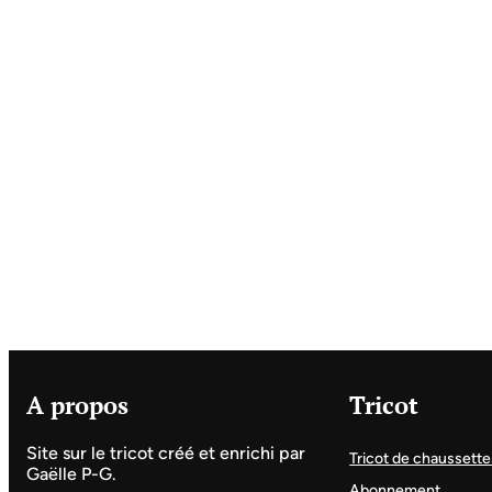
A propos
Tricot
Site sur le tricot créé et enrichi par
Tricot de chaussette
Gaëlle P-G.
Abonnement