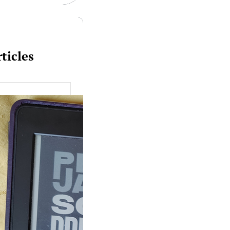
ticles
uquine #149