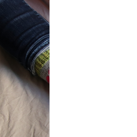
t} Flower
 socks
ron a été
ement créé pour
mbres de…