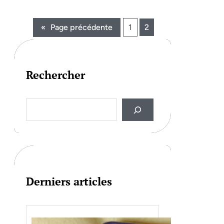
«
Page précédente
1
2
Rechercher
S
e
a
r
c
h
Derniers articles