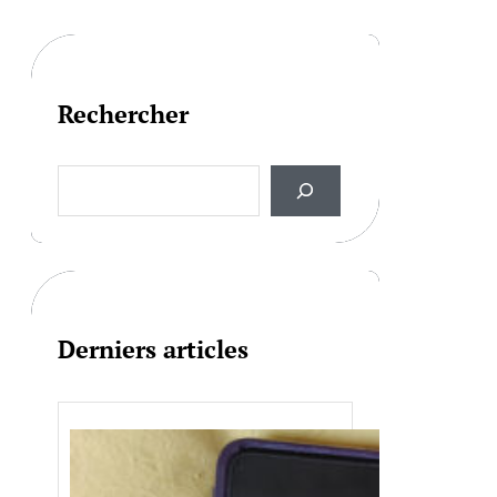
Rechercher
S
e
a
r
c
h
Derniers articles