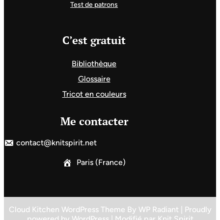
Test de patrons
C’est gratuit
Bibliothèque
Glossaire
Tricot en couleurs
Me contacter
contact@knitspirit.net
Paris (France)
Cloud Kitchen WordPress Theme
By
WP Radiant
| Proudly
powered by
WordPress
| Modifié par
Knit Spirit