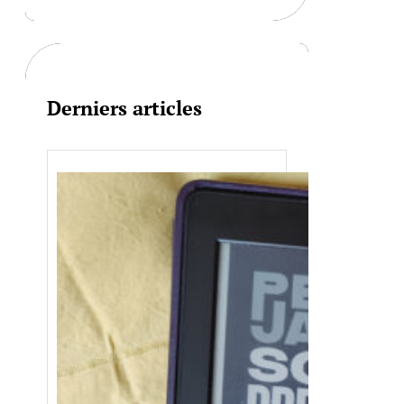
r
c
h
Derniers articles