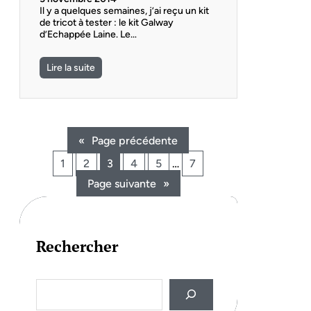
Il y a quelques semaines, j’ai reçu un kit
de tricot à tester : le kit Galway
d’Echappée Laine. Le…
Lire la suite
«
Page précédente
1
2
3
4
5
…
7
Page suivante
»
Rechercher
S
e
a