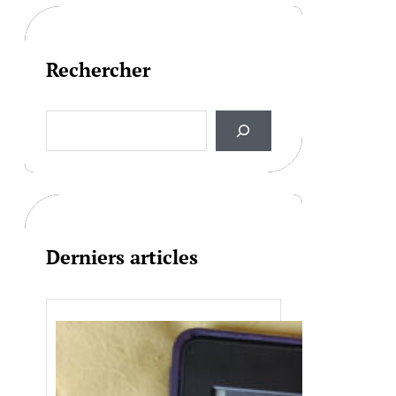
Rechercher
S
e
a
r
c
h
Derniers articles