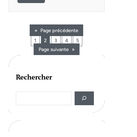
«
Page précédente
1
2
3
4
5
Page suivante
»
Rechercher
S
e
a
r
c
h