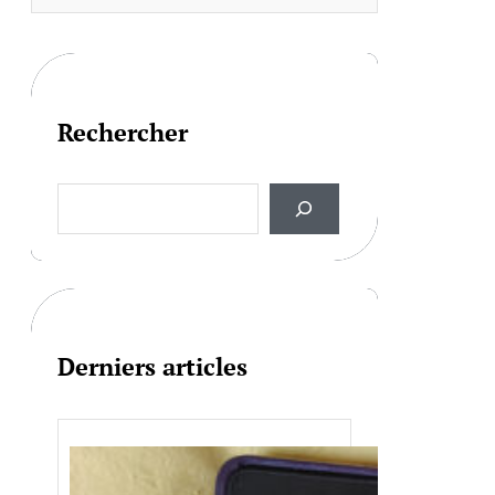
Rechercher
S
e
a
r
c
h
Derniers articles