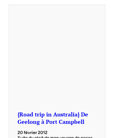
{Road trip in Australia} De
Geelong à Port Campbell
20 février 2012
Suite du récit de mon voyage de noces