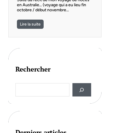
en Australie… (voyage qui a eu lieu fin
octobre / début novembre…
Lire la suite
Rechercher
S
e
a
r
c
h
Derniers articles