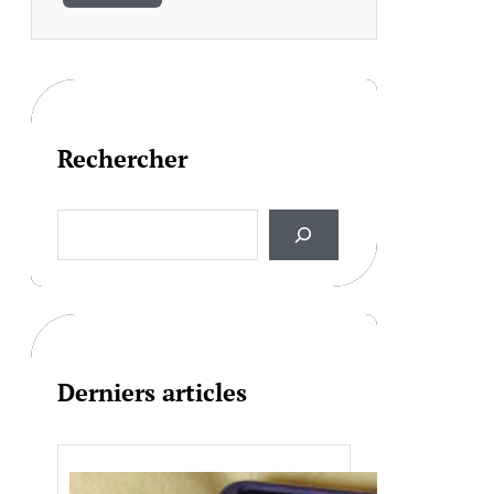
Rechercher
S
e
a
r
c
h
Derniers articles