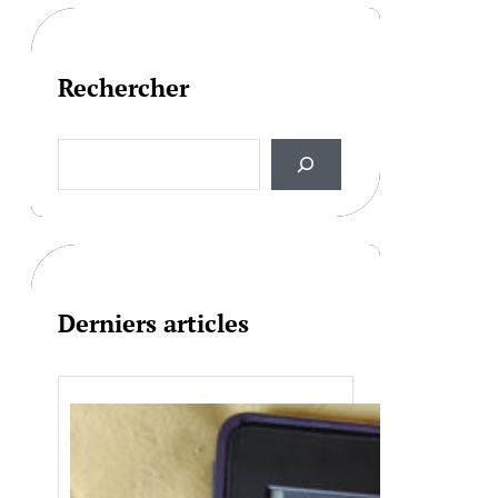
Rechercher
S
e
a
r
c
h
Derniers articles