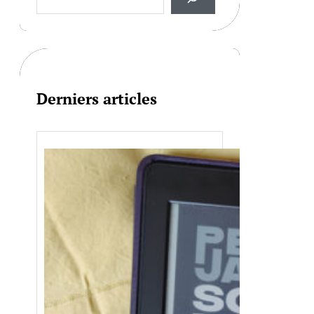
a
r
c
h
Derniers articles