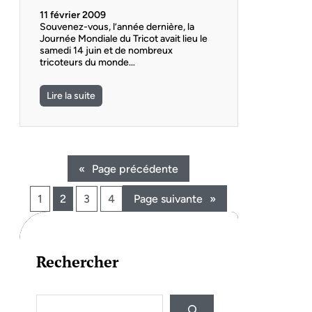
11 février 2009
Souvenez-vous, l’année dernière, la
Journée Mondiale du Tricot avait lieu le
samedi 14 juin et de nombreux
tricoteurs du monde…
Lire la suite
«
Page précédente
1
2
3
4
Page suivante
»
Rechercher
S
e