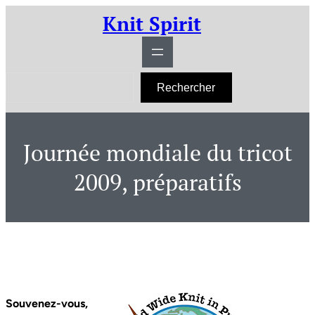
Aller
Knit Spirit
au
contenu
R
Rechercher
e
c
h
e
r
Journée mondiale du tricot
c
h
e
2009, préparatifs
r
Souvenez-vous,