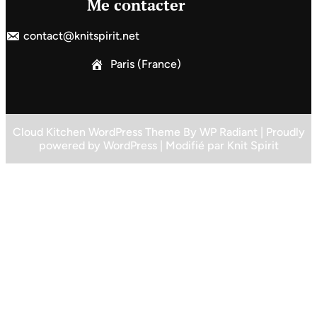
Me contacter
contact@knitspirit.net
Paris (France)
Cloud Kitchen WordPress Theme
By
WP Radiant
| Proudly
powered by
WordPress
| Modifié par
Knit Spirit