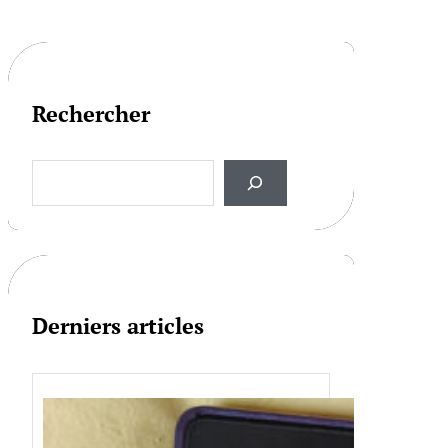
Rechercher
S
e
a
r
c
h
Derniers articles