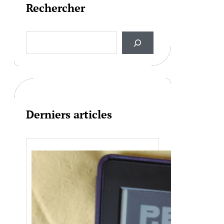
Rechercher
S
e
a
r
c
h
Derniers articles