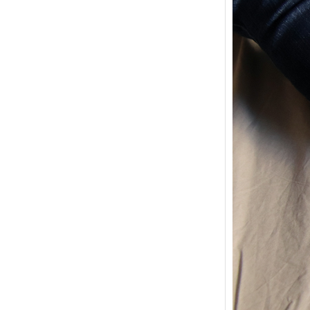
{Trico
power
Ce pat
initial
les me