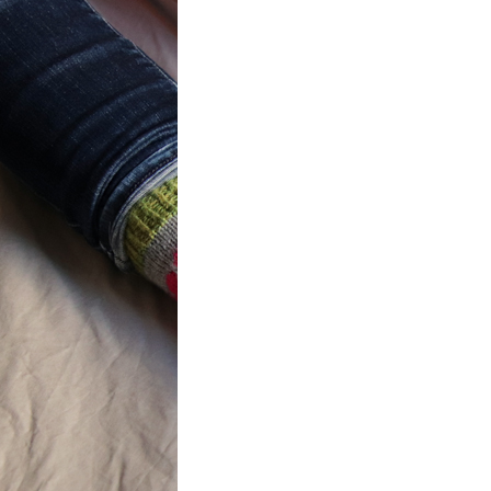
t} Flower
 socks
ron a été
ement créé pour
mbres de…