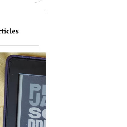
ticles
uquine #149