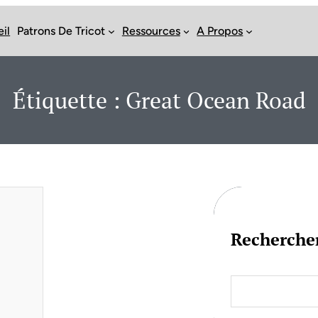
il
Patrons De Tricot
Ressources
A Propos
Étiquette :
Great Ocean Road
Recherche
S
e
a
r