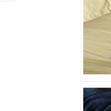
Sans gr
replong
« Roy 