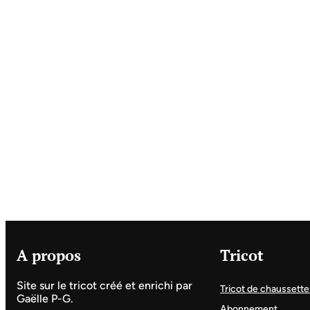
A propos
Tricot
Site sur le tricot créé et enrichi par
Tricot de chaussette
Gaëlle P-G.
Abonnement