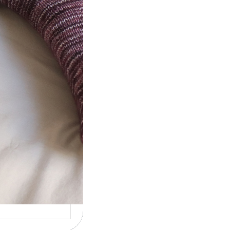
t} Le défi 2026
ricote mes
ettes
la 4ème année
utive que
ise un défi de…