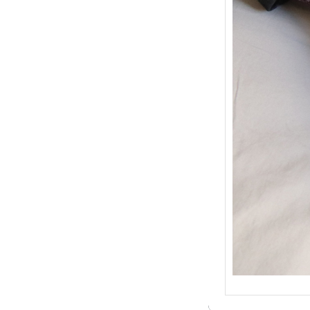
{Trico
: Je t
socqu
C’est 
conséc
j’organ