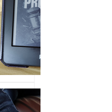
ande surprise, j’ai
é dans la série
Grace »…