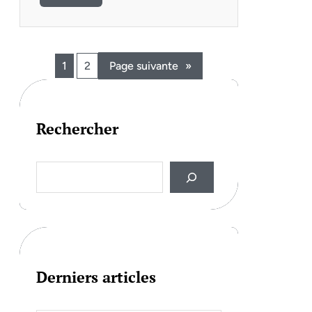
1
2
Page suivante
»
Rechercher
S
e
a
r
c
h
Derniers articles