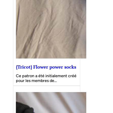
{Tricot} Flower power socks
Ce patron a été initialement créé
pour les membres de…