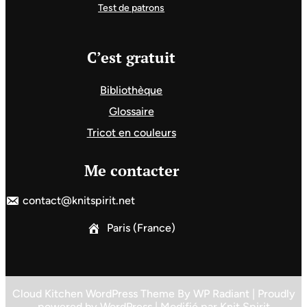
Test de patrons
C’est gratuit
Bibliothèque
Glossaire
Tricot en couleurs
Me contacter
contact@knitspirit.net
Paris (France)
Cloud Kitchen WordPress Theme
By
WP Radiant
| Proudly
powered by
WordPress
| Modifié par
Knit Spirit