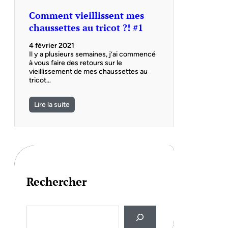
Comment vieillissent mes
chaussettes au tricot ?! #1
4 février 2021
Il y a plusieurs semaines, j’ai commencé
à vous faire des retours sur le
vieillissement de mes chaussettes au
tricot…
Lire la suite
Rechercher
S
e
a