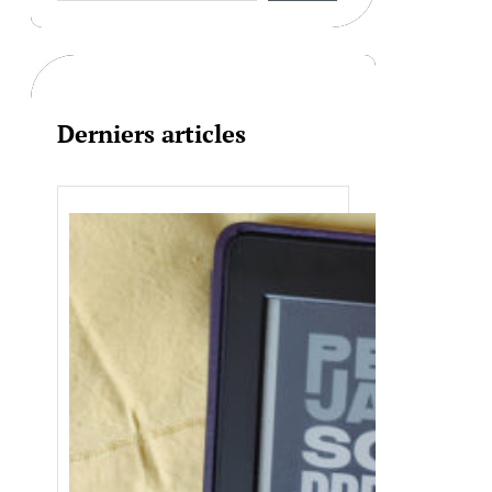
r
c
h
Derniers articles