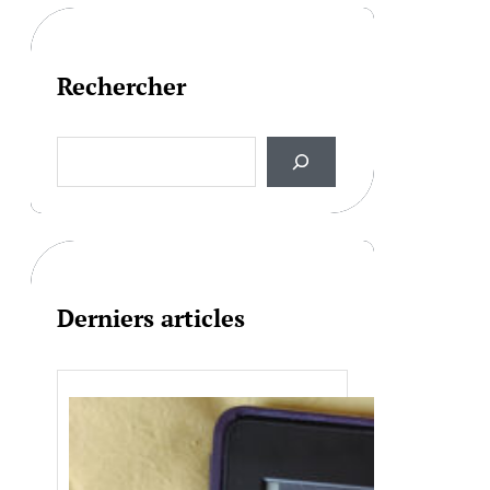
Rechercher
S
e
a
r
c
h
Derniers articles